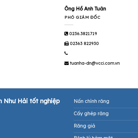
Ông Hồ Anh Tuân
PHÓ GIÁM ĐỐC
0236.3821719
02363 822930
tuanha-dn@vcci.com.vn
m Như Hải tốt nghiệp
Nấn chỉnh răng
Cấy ghép răng
Răng giả
Bệnh lý hàm mặt