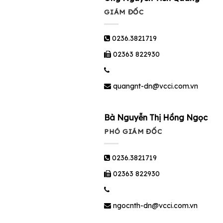
GIÁM ĐỐC
0236.3821719
02363 822930
quangnt-dn@vcci.com.vn
Bà Nguyễn Thị Hồng Ngọc
PHÓ GIÁM ĐỐC
0236.3821719
02363 822930
ngocnth-dn@vcci.com.vn