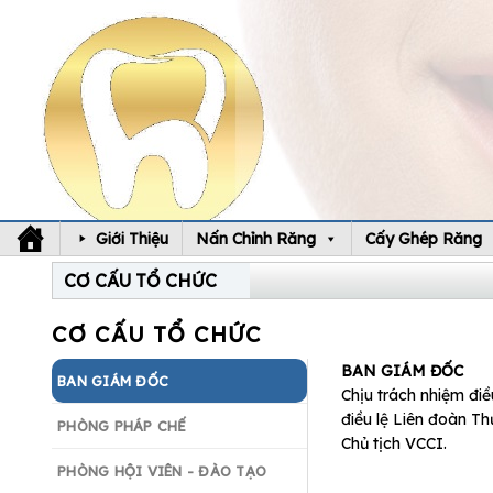
Skip
to
content
Giới Thiệu
Nấn Chỉnh Răng
Cấy Ghép Răng
CƠ CẤU TỔ CHỨC
CƠ CẤU TỔ CHỨC
BAN GIÁM ĐỐC
BAN GIÁM ĐỐC
Chịu trách nhiệm đ
điều lệ Liên đoàn T
PHÒNG PHÁP CHẾ
Chủ tịch VCCI.
PHÒNG HỘI VIÊN - ĐÀO TẠO