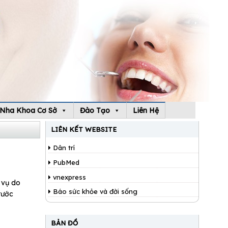
Nha Khoa Cơ Sở
Đào Tạo
Liên Hệ
LIÊN KẾT WEBSITE
Dân trí
PubMed
vnexpress
 vụ do
Báo sức khỏe và đời sống
rước
BẢN ĐỒ