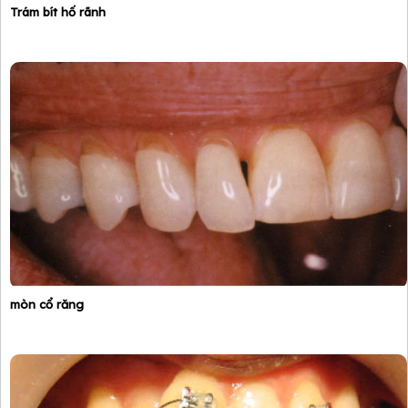
Trám bít hố rãnh
mòn cổ răng