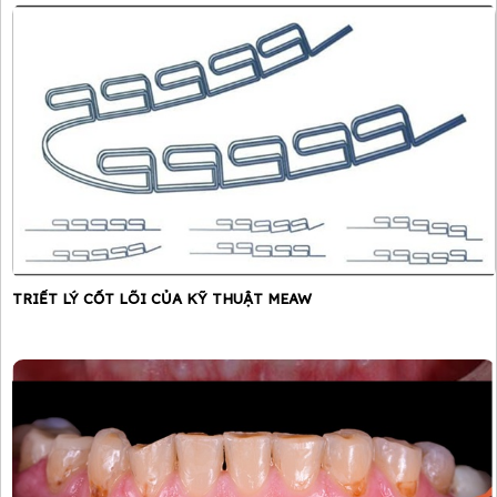
TRIẾT LÝ CỐT LÕI CỦA KỸ THUẬT MEAW