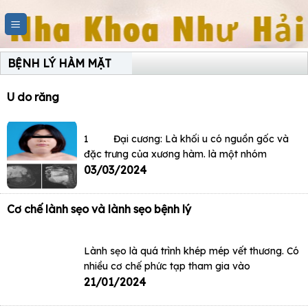
Skip
to
content
BỆNH LÝ HÀM MẶT
U do răng
1 Đại cương: Là khối u có nguồn gốc và
đặc trưng của xương hàm. là một nhóm
03/03/2024
Cơ chế lành sẹo và lành sẹo bệnh lý
Lành sẹo là quá trình khép mép vết thương. Có
nhiều cơ chế phức tạp tham gia vào
21/01/2024