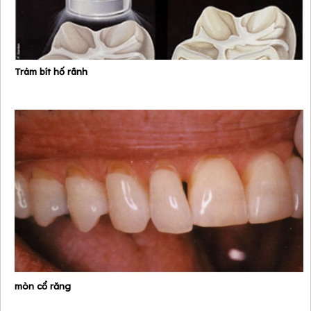
Trám bít hố rãnh
mòn cổ răng