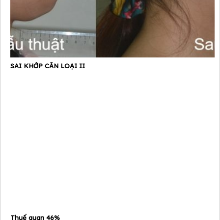
SAI KHỚP CẮN LOẠI II
Thuế quan 46%