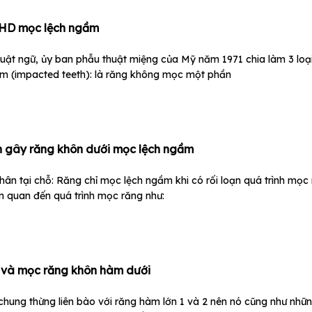
KHD mọc lệch ngầm
thuật ngữ, ủy ban phẫu thuật miệng của Mỹ năm 1971 chia làm 3 
 (impacted teeth): là răng không mọc một phần
 gây răng khôn dưới mọc lệch ngầm
nhân tại chỗ: Răng chỉ mọc lệch ngầm khi có rối loạn quá trình mọc
ên quan đến quá trình mọc răng như:
n và mọc răng khôn hàm dưới
hung thừng liên bào với răng hàm lớn 1 và 2 nên nó cũng như nhữ