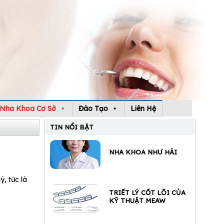
Nha Khoa Cơ Sở
Đào Tạo
Liên Hệ
TIN NỔI BẬT
NHA KHOA NHƯ HẢI
, tức là
TRIẾT LÝ CỐT LÕI CỦA
KỸ THUẬT MEAW