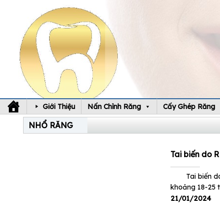
Skip
to
content
Giới Thiệu
Nấn Chỉnh Răng
Cấy Ghép Răng
NHỔ RĂNG
Tai biến do
Tai biến do R
khoảng 18-25 t
21/01/2024