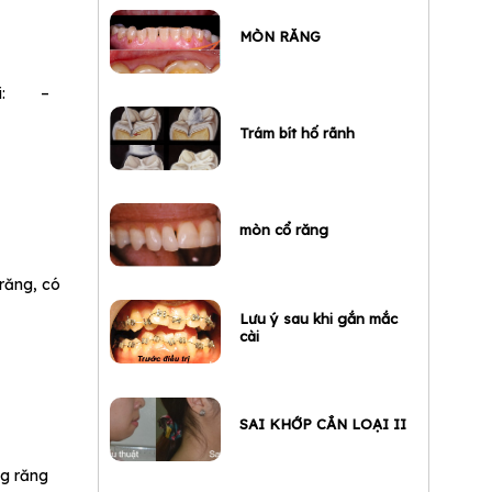
MÒN RĂNG
loại: –
Trám bít hố rãnh
mòn cổ răng
 răng, có
Lưu ý sau khi gắn mắc
cài
SAI KHỚP CẮN LOẠI II
ng răng