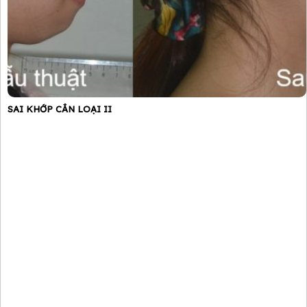
SAI KHỚP CẮN LOẠI II