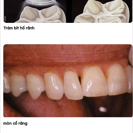
Trám bít hố rãnh
mòn cổ răng