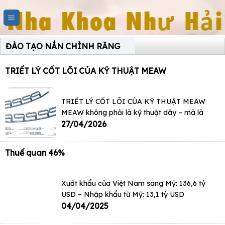
Skip
to
content
ĐÀO TẠO NẮN CHỈNH RĂNG
TRIẾT LÝ CỐT LÕI CỦA KỸ THUẬT MEAW
TRIẾT LÝ CỐT LÕI CỦA KỸ THUẬT MEAW
MEAW không phải là kỹ thuật dây – mà là
27/04/2026
Thuế quan 46%
Xuất khẩu của Việt Nam sang Mỹ: 136,6 tỷ
USD – Nhập khẩu từ Mỹ: 13,1 tỷ USD
04/04/2025