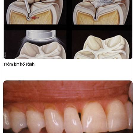
Trám bít hố rãnh