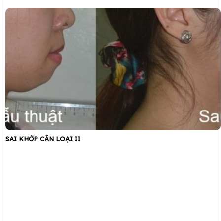
SAI KHỚP CẮN LOẠI II