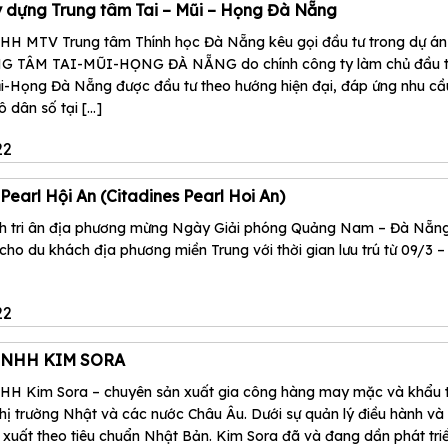
 dựng Trung tâm Tai – Mũi – Họng Đà Nẵng
HH MTV Trung tâm Thính học Đà Nẵng kêu gọi đầu tư trong dự án
G TÂM TAI-MŨI-HỌNG ĐÀ NẴNG do chính công ty làm chủ đầu tư
i-Họng Đà Nẵng được đầu tư theo hướng hiện đại, đáp ứng nhu cầ
 dân số tại [...]
22
 Pearl Hội An (Citadines Pearl Hoi An)
nh tri ân địa phương mừng Ngày Giải phóng Quảng Nam – Đà Nẵng
ho du khách địa phương miền Trung với thời gian lưu trú từ 09/3 –
22
 TNHH KIM SORA
HH Kim Sora – chuyên sản xuất gia công hàng may mặc và khẩu t
thị trường Nhật và các nước Châu Âu. Dưới sự quản lý điều hành và
 xuất theo tiêu chuẩn Nhật Bản. Kim Sora đã và đang dần phát tri