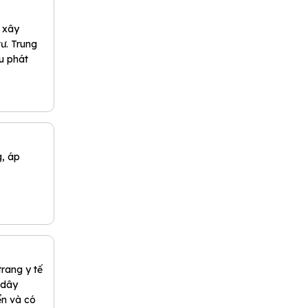
 xây
. Trung
u phát
, áp
rang y tế
 dây
ển và có