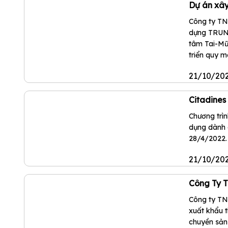
Dự án xây
Công ty TN
dựng TRUN
tâm Tai-Mũ
triển quy mô
21/10/20
Citadines
Chương trì
dụng dành c
28/4/2022.
21/10/20
Công Ty
Công ty TN
xuất khẩu 
chuyền sản