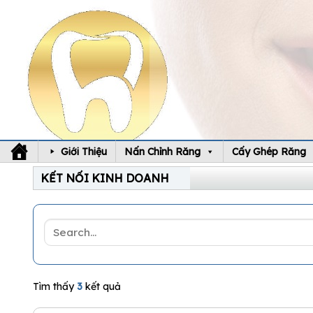
Skip
to
content
Giới Thiệu
Nấn Chỉnh Răng
Cấy Ghép Răng
KẾT NỐI KINH DOANH
Tìm thấy
3
kết quả