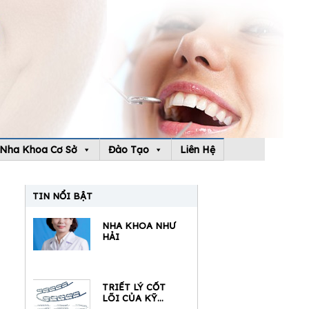
Nha Khoa Cơ Sở
Đào Tạo
Liên Hệ
TIN NỔI BẬT
NHA KHOA NHƯ
HẢI
TRIẾT LÝ CỐT
LÕI CỦA KỸ