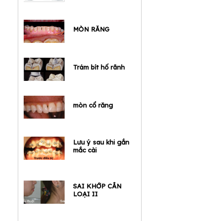
THUẬT MEAW
MÒN RĂNG
Trám bít hố rãnh
mòn cổ răng
Lưu ý sau khi gắn
mắc cài
SAI KHỚP CẮN
LOẠI II