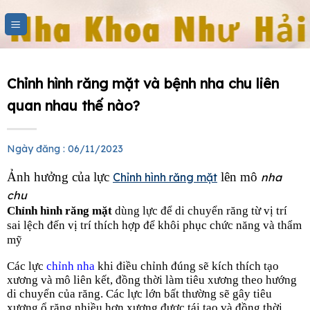
Skip
to
content
Chỉnh hình răng mặt và bệnh nha chu liên
quan nhau thế nào?
Ngày đăng : 06/11/2023
Ảnh hưởng của lực
lên mô
Chỉnh hình răng mặt
nha
chu
Chỉnh hình răng mặt
dùng lực để di chuyển răng từ vị trí
sai lệch đến vị trí thích hợp để khôi phục chức năng và thẩm
mỹ
Các lực
chỉnh nha
khi điều chỉnh đúng sẽ kích thích tạo
xương và mô liên kết, đồng thời làm tiêu xương theo hướng
di chuyển của răng. Các lực lớn bất thường sẽ gây tiêu
xương ổ răng nhiều hơn xương được tái tạo và đồng thời