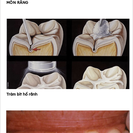
MÒN RĂNG
Trám bít hố rãnh