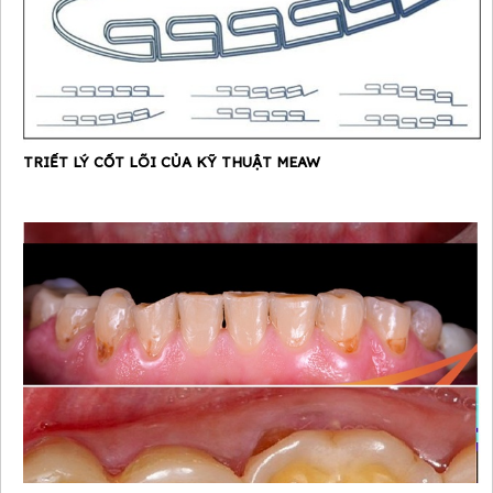
TRIẾT LÝ CỐT LÕI CỦA KỸ THUẬT MEAW