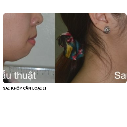
SAI KHỚP CẮN LOẠI II