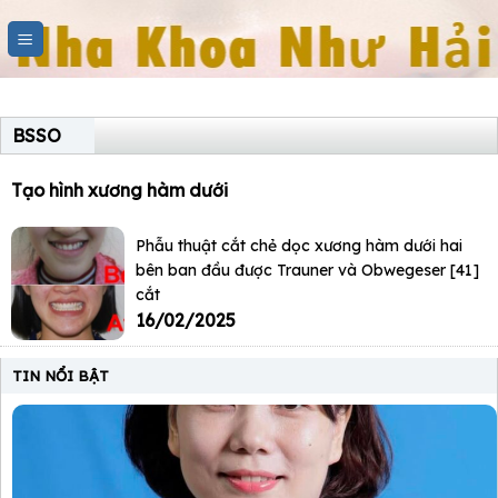
Skip
to
content
BSSO
Tạo hình xương hàm dưới
Phẫu thuật cắt chẻ dọc xương hàm dưới hai
bên ban đầu được Trauner và Obwegeser [41]
cắt
16/02/2025
TIN NỔI BẬT