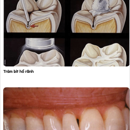
Trám bít hố rãnh