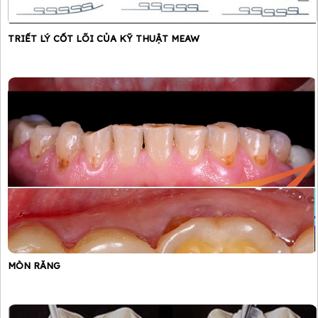
TRIẾT LÝ CỐT LÕI CỦA KỸ THUẬT MEAW
MÒN RĂNG