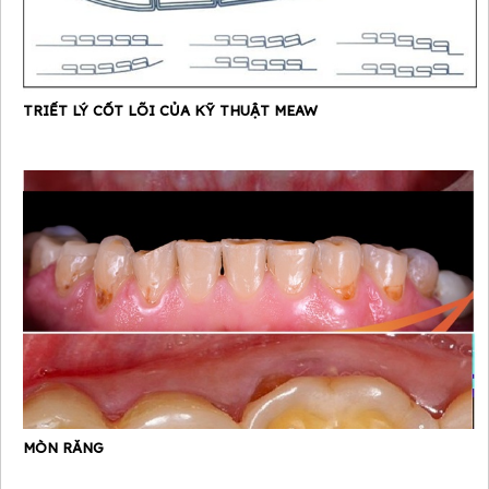
TRIẾT LÝ CỐT LÕI CỦA KỸ THUẬT MEAW
MÒN RĂNG