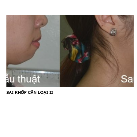
SAI KHỚP CẮN LOẠI II