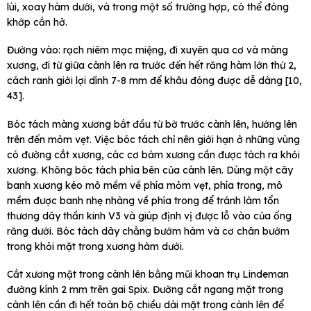
lùi, xoay hàm dưới, và trong một số trường hợp, có thể đóng
khớp cắn hở.
Đường vào: rạch niêm mạc miệng, đi xuyên qua cơ và màng
xương, đi từ giữa cành lên ra trước đến hết răng hàm lớn thứ 2,
cách ranh giới lợi dính 7-8 mm để khâu đóng được dễ dàng [10,
43].
Bóc tách màng xương bắt đầu từ bờ trước cành lên, hướng lên
trên đến mỏm vẹt. Việc bóc tách chỉ nên giới hạn ở những vùng
có đường cắt xương, các cơ bám xương cần được tách ra khỏi
xương. Không bóc tách phía bên của cành lên. Dùng một cây
banh xương kéo mô mềm về phía mỏm vẹt, phía trong, mô
mềm được banh nhẹ nhàng về phía trong để tránh làm tổn
thương dây thần kinh V3 và giúp định vị được lỗ vào của ống
răng dưới. Bóc tách dây chằng bướm hàm và cơ chân bướm
trong khỏi mặt trong xương hàm dưới.
Cắt xương mặt trong cành lên bằng mũi khoan trụ Lindeman
đường kính 2 mm trên gai Spix. Đường cắt ngang mặt trong
cành lên cần đi hết toàn bộ chiều dài mặt trong cành lên để