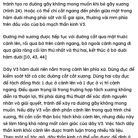
tránh tạo ra đường gãy không mong muốn khi bẻ gãy xương
(Hình 24). Hoặc có thể chỉ cắt ngang đến phần giữa mặt trong
hàm dưới nhưng phải sát với lỗ gai spix, thường vài mm phía
trên đầu vào của bó mạch thần kinh V3.
Đường mở xương được tiếp tục với đường cắt qua mặt trước
cành lên, rồi qua bờ trên cành ngang, bờ ngoài cành ngang đi
qua giữa răng cối lớn thứ nhất và thứ hai, kết thúc ở bờ dưới
hàm dưới [10, 43, 44]
Dây V3 hàm dưới nên nằm trong cành lên phía xa. Dùng đục để
kiểm soát tất cả các đường cắt cắt xương. Dùng hai cây đục
để tách đồng thời: 1 đục ở cành lên và 1 đục ở vị trí cành
ngang. Điều quan trọng là trong trường hợp tách xương không
diễn ra thuận lợi, thì phải dừng thủ thuật để xác định nguyên
nhân và giải quyết, tránh để xảy ra đường gãy không mong
muốn. Nếu dây V3 vẫn dính phần cành lên trong quá trình chẻ
xương, thì cần cẩn thận bóc tách khỏi cành lên, nhưng điều này
sẽ làm tăng khả năng mất cảm giác của dây V3. Việc tách dây
thần kinh khỏi cành lên được tranh luận trong nhiều tài liệu.
Theo một số tác giả, dây thần kinh có thể vẫn được để dính ở