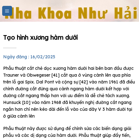
Skip
to
content
Tạo hình xương hàm dưới
Ngày đăng : 16/02/2025
Phẫu thuật cắt chẻ dọc xương hàm dưới hai bên ban đầu được
Trauner và Obwegeser [41] cắt qua ở vùng cành lên qua phía
trên lỗ gai Spix. Dal Pont và cộng sự [42] vào năm 1961 đã điều
chỉnh đường cắt đứng qua cành ngang hàm dưới kết hợp với
đường cắt ngang thấp hơn với ưu điểm là dễ chẻ tách xương.
Hunsuck [10] vào năm 1968 đã khuyến nghị đường cắt ngang
ngắn hơn chỉ nên kéo dài đến lỗ vào của dây V 3 hàm dưới tại
ở giữa cành lên
Phẫu thuật này được sử dụng để chỉnh sửa các biến dạng giải
phẫu và các dị dạng của hàm dưới. Phẫu thuật giúp đẩy tiến,