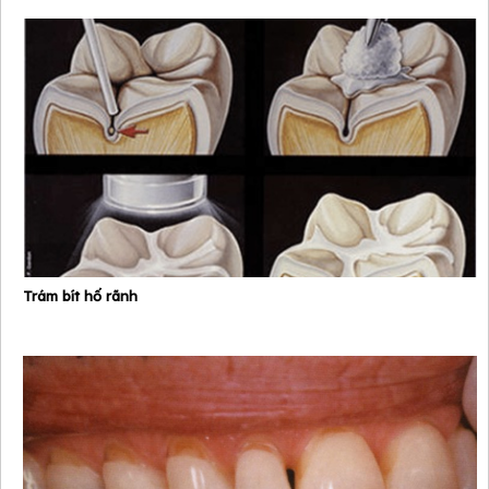
Trám bít hố rãnh