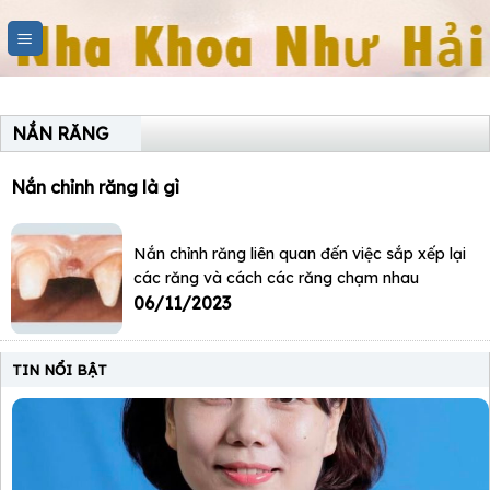
Skip
to
content
NẮN RĂNG
Nắn chỉnh răng là gì
Nắn chỉnh răng liên quan đến việc sắp xếp lại
các răng và cách các răng chạm nhau
06/11/2023
TIN NỔI BẬT