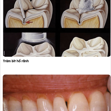
Trám bít hố rãnh