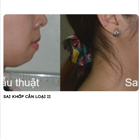
SAI KHỚP CẮN LOẠI II