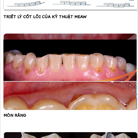
TRIẾT LÝ CỐT LÕI CỦA KỸ THUẬT MEAW
MÒN RĂNG