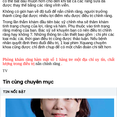
có thể bắt đầu muộn hơn cho đến khi tất cả các răng sữa đã
được thay thế bằng các răng vĩnh viễn.
Không có giới hạn về độ tuổi để nắn chỉnh răng, người trưởng
thành cũng đạt được nhiều lợi điểm nếu được điều trị chỉnh răng.
Trong lần thắm khám đầu tiên bác sỹ chỉnh nha sẽ thăm khám
tình trạng chung của lợi, răng và hàm. Phụ thuộc vào tình trạng
răng miệng của bạn. Bác sỹ sẽ khuyên bạn có nên điều trị chỉnh
răng hay không ?. Những thông tin cần thiết bao gồm : chi phí các
loại mắc cài, thời gian điều trị cũng được thảo luận. Nếu bệnh
nhân quyết định theo đuổi điều trị, 1 loại phim Xquang chuyên
khoa cũng được chỉ định chụp để có một chẩn đoán chi tiết hơn
Phòng khám răng hàm mặt số 1 hàng tre một địa chỉ uy tín, chất
lượng trong điều trị
nắn chỉnh răng
.
TV
Tin cùng chuyên mục
TIN NỔI BẬT