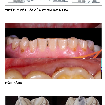
TRIẾT LÝ CỐT LÕI CỦA KỸ THUẬT MEAW
MÒN RĂNG