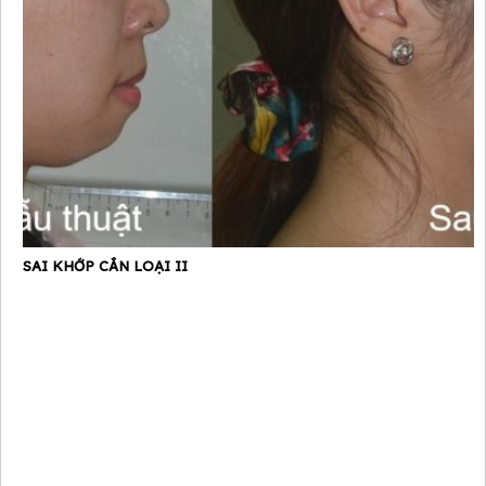
SAI KHỚP CẮN LOẠI II