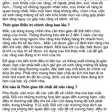
gồm : sức khỏe của các răng, vẻ ngoài, phát âm, sức nhai tốt
hơn…Trong số những nguyên nhân trên, sức khỏe về răng là
quan trọng nhất. Nếu một hàm răng không đều, chen chúc việc
vệ sinh răng miệng sẽ trở nên khó khăn hơn và cũng góp phần
làm tăng nguy cơ gây sâu răng và bệnh về lợi.
Thời gian Điều trị chỉnh răng bao lâu ?
Mắc cài dùng trong chỉnh nha cần thời gian để thể hiện chức
năng của mình. Thông thường kéo dài từ 2 đến 3 năm còn tùy
thuộc vào từng người như răng kéo thẳng hàng thì nhanh hơn,
răng vẩu thì sẽ lâu hơn…Mắc cài được gắn cố định trên răng cho
đến khi việc điều trị hoàn thành. Một loại khí cụ đặc biệt được gọi
là khí cụ duy trì sẽ được sử dụng sau khi tháo mắc cài để giữ
các răng vào đúng vị trí mới của nó.
Để giúp cho tiến trình điều trị liên tục và thông suốt không bị gián
đoạn, bạn cần phải biết cách giữ gìn vệ sinh răng miệng tốt bằng
việc chải răng thường xuyên, đặc biệt sau mỗi bữa ăn chính và
bữa ăn phụ. Phải nhớ mang theo bàn chải du lịch khi bạn đi ra
khỏi nhà tránh ăn đồ ăn cứng, dính, và tái khám theo đúng lịch
hẹn của bác sỹ chỉnh nha.
Khi nào là Thời gian tốt nhất để nắn răng ?
Phụ thuộc vào mức độ các vấn đề về chỉnh nha mà bạn mắc
phải. Đối với những trường hợp liên quan đến xương hàm, việc
điều trị thường bắt đầu khi trẻ vẫn còn đang trong độ tuổi phát
triển, trong khoảng 9-11 tuổi. Đối với các trường hợp lệch lạc
răng mà không liên quan đến các vấn đề về xương hàm, điều trị