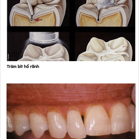
Trám bít hố rãnh