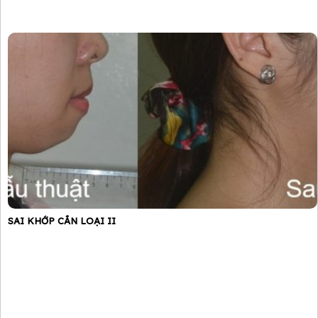
SAI KHỚP CẮN LOẠI II