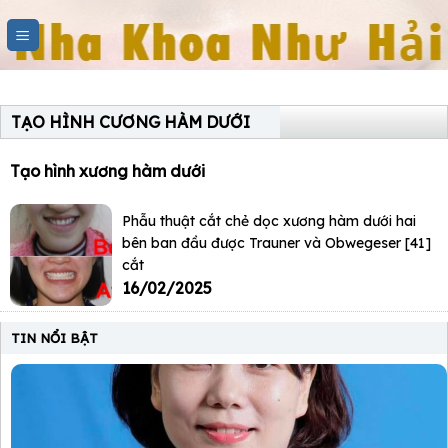
Skip
to
content
TẠO HÌNH CƯƠNG HÀM DƯỚI
Tạo hình xương hàm dưới
Phẫu thuật cắt chẻ dọc xương hàm dưới hai
bên ban đầu được Trauner và Obwegeser [41]
cắt
16/02/2025
TIN NỔI BẬT