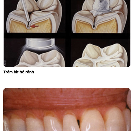
Trám bít hố rãnh