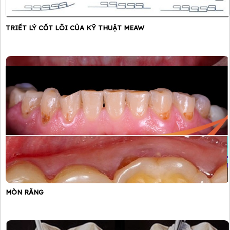
TRIẾT LÝ CỐT LÕI CỦA KỸ THUẬT MEAW
MÒN RĂNG