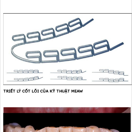
TRIẾT LÝ CỐT LÕI CỦA KỸ THUẬT MEAW