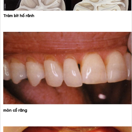
Trám bít hố rãnh
mòn cổ răng