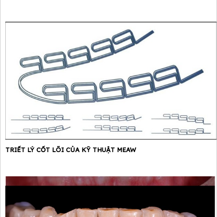
TRIẾT LÝ CỐT LÕI CỦA KỸ THUẬT MEAW