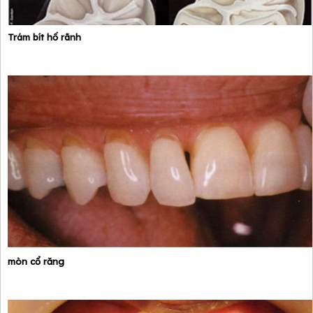
Trám bít hố rãnh
mòn cổ răng