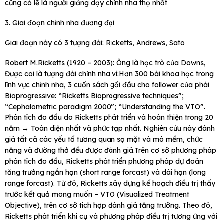
cũng có lẽ là người giảng dạy chỉnh nha thọ nhất
3. Giai đoạn chỉnh nha đương đại
Giai đoạn này có 3 tượng đài: Ricketts, Andrews, Sato
Robert M.Ricketts (1920 – 2003): Ông là học trò của Downs,
Được coi là tượng đài chỉnh nha vì:Hơn 300 bài khoa học trong
lĩnh vực chỉnh nha, 3 cuốn sách gối đầu cho follower của phái
Bioprogressive: “Ricketts Bioprogressive techniques”;
“Cephalometric paradigm 2000”; “Understanding the VTO”.
Phân tích đo đầu do Ricketts phát triển và hoàn thiện trong 20
năm → Toàn diện nhất và phức tạp nhất. Nghiên cứu này đánh
giá tất cả các yếu tố tương quan sọ mặt và mô mềm, chức
năng và đường thở đều được đánh giá.Trên cơ sở phương pháp
phân tích đo đầu, Ricketts phát triển phương pháp dự đoán
tăng trưởng ngắn hạn (short range forcast) và dài hạn (long
range forcast). Từ đó, Ricketts xây dựng kế hoạch điều trị thấy
trước kết quả mong muốn – VTO (Visualized Treatment
Objective), trên cơ sở tích hợp đánh giá tăng trưởng. Theo đó,
Ricketts phát triển khí cụ và phương pháp điều trị tương ứng với