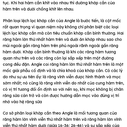
tục. Khi hai hàm cắn khít vào nhau thì đường khớp cắn của
hàm trên và dưới chồng khít lên nhau.
Phân loại lệch lạc khớp cắn của Angle là bước tiến, là cột mốc
rất quan trọng vì quan niệm này không chỉ phân biệt các loại
lệch lạc khớp cắn mà còn tiêu chuẩn khớp cắn bình thường. Hai
răng hàm lớn thứ nhất hàm trên và dưới ăn khớp nhau sao cho
múi ngoài gần răng hàm trên phủ ngoài rãnh ngoài gần răng
hàm dưới. Khớp cắn bình thường là khi các răng hàm tương
quan như trên và các răng còn lại sắp xếp trên một đường
cong đều đặn. Angle coi răng hàm lớn thứ nhất hàm trên là một
mốc giải phẫu cố định và là chìa khoá của khớp cắn. Có các lý
do như sự ưu tiên ấy: là răng vĩnh viễn được hình thành và mọc
sớm nhất; nó cũng là răng vĩnh viễn do nhất của cung hàm trên,
có vị trí tương đối ổn định so với nền sọ, khi mọc không bị chân
răng sữa cản trở và còn được hướng dẫn mọc vào đúng vị trí
nhờ vào hệ răng sữa
Cơ sở phân loại khớp cắn theo Angle là mối tương quan của
răng hàm lớn vĩnh viễn thứ nhất hàm trên và răng hàm lớn vĩnh
viễn thứ nhất hàm dưới (giữa 16-36; 26-46) và sự sắp xếp của