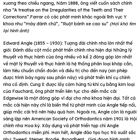
xương theo chiều ngang, Năm 1888, ông viết cuốn sách chỉnh
nha “A treatise on the Irregularities of the Teeth and Their
Corrections”.Farrar có các phát minh khác ngoài lĩnh vực Y
khoa như “máy đánh chữ”, “Ruột bánh xe cao su”
(Hơi khó tìm
lại hình ảnh)
Edward Angle (1855 – 1930): Tượng đài chỉnh nha lớn nhất thế
giới. Đánh dấu cột mốc phát triển chỉnh nha hiện đại Những lý
thuyết và thực hành của ông nhiều vô kể 2 đóng góp lớn nhất
về mặt lý thuyết và thực hành là hệ thống phân loại khớp cắn,
làm tiêu chuẩn chẩn đoán và điều trị cho đến nay (xin phép
được trình bày ngay sau phần này) và phát triển khí cụ chỉnh
nha cố định. Cung E được lấy cảm hứng từ khí cụ bằng kim loại
của Fauchard, ông phát triển liên tục cho đến mắc cài
Edgewise là một đóng góp vĩ đại cho nha khoa hiện đại. Tất cả
mắc cài hiện này chỉ là biến thể từ phát minh của Angle tiếp nối,
giúp mắc cài trở nên hiệu quả hơn. Ngoài ra, Angle còn là người
sáng lập nên American Society of Orthodontics năm 1901 là Hội
chỉnh nha Hoa kỳ. Xây dựng và phát triển tạp chí Angle
Orthodontics miễn phí. Hơn hết, Angle đào tạo học trò xuất sắc
như: Tweed, Steiner, Brodie, Broadbent,…Giai đoạn bình minh