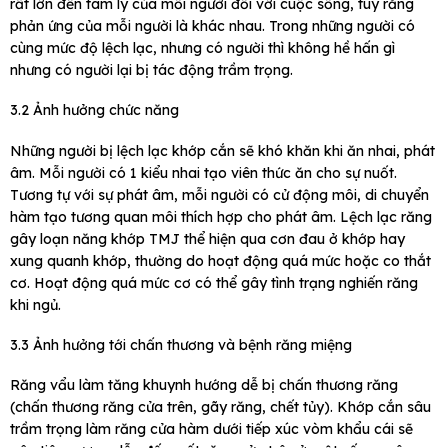
rất lớn đến tâm lý của mỗi người đối với cuộc sống, tuy rằng
phản ứng của mỗi người là khác nhau. Trong những người có
cùng mức độ lệch lạc, nhưng có người thì không hề hấn gì
nhưng có người lại bị tác động trầm trọng.
3.2 Ảnh hưởng chức năng
Những người bị lệch lạc khớp cắn sẽ khó khăn khi ăn nhai, phát
âm. Mỗi người có 1 kiểu nhai tạo viên thức ăn cho sự nuốt.
Tương tự với sự phát âm, mỗi người có cử động môi, di chuyển
hàm tạo tương quan môi thích hợp cho phát âm. Lệch lạc răng
gây loạn năng khớp TMJ thể hiện qua cơn đau ở khớp hay
xung quanh khớp, thường do hoạt động quá mức hoặc co thắt
cơ. Hoạt động quá mức cơ có thể gây tình trạng nghiến răng
khi ngủ.
3.3 Ảnh hưởng tới chấn thương và bệnh răng miệng
Răng vẩu làm tăng khuynh hướng dễ bị chấn thương răng
(chấn thương răng cửa trên, gãy răng, chết tủy). Khớp cắn sâu
trầm trọng làm răng cửa hàm dưới tiếp xúc vòm khẩu cái sẽ