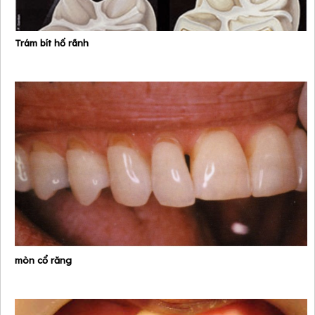
Trám bít hố rãnh
mòn cổ răng