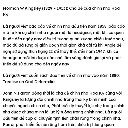
Norman W.Kingsley (1829 – 1913): Cha đẻ của chỉnh nha Hoa
Kỳ
Là người viết báo cáo về chỉnh nha đầu tiên năm 1858: báo cáo
mô tả khí cụ chỉnh nha ngoài mặt là headgear, một khí cụ quen
thuộc đến ngày nay: điều trị tương quan xương chiều trước sau,
mặc dù đã từng bị gián đoạn thời gian khá dài từ khi Angle đề
nghị sử dụng thun hạng II để thay thế, đến năm 1947, khí cụ
headgear mới lại được các nhà lâm sàng đánh giá lại và phát
triển để sử dụng cho đến ngày nay
Là người viết cuốn sách đầu tiên về chỉnh nha vào năm 1880:
Treatise on Oral Deformities
John N.Farrar: đồng thời là cha đẻ chỉnh nha Hoa Kỳ cùng với
Kingsley là tượng đài chỉnh nha trong thời kỳ bình minh của
chuyên ngành chỉnh nha, Phát triển lý thuyết lực nhẹ trong chỉnh
nha được chứng minh là lực lý tưởng trong chỉnh nha, Là người
đầu tiên đề cập di chuyển tịnh tiến chân răng trong chỉnh nha.
Farrar phát triển ốc nới rộng hàm trên, điều trị tương quan