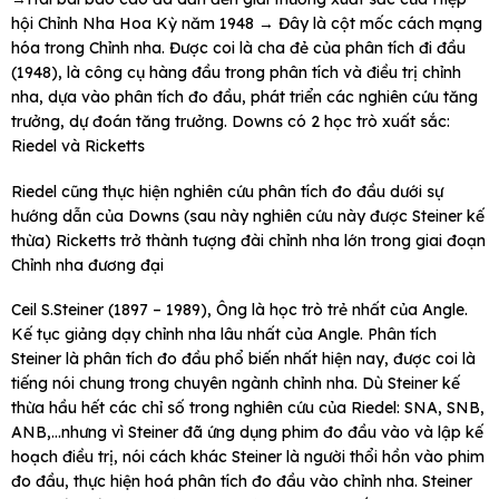
hội Chỉnh Nha Hoa Kỳ năm 1948 → Đây là cột mốc cách mạng
hóa trong Chỉnh nha. Được coi là cha đẻ của phân tích đi đầu
(1948), là công cụ hàng đầu trong phân tích và điều trị chỉnh
nha, dựa vào phân tích đo đầu, phát triển các nghiên cứu tăng
trưởng, dự đoán tăng trưởng. Downs có 2 học trò xuất sắc:
Riedel và Ricketts
Riedel cũng thực hiện nghiên cứu phân tích đo đầu dưới sự
hướng dẫn của Downs (sau này nghiên cứu này được Steiner kế
thừa) Ricketts trở thành tượng đài chỉnh nha lớn trong giai đoạn
Chỉnh nha đương đại
Ceil S.Steiner (1897 – 1989), Ông là học trò trẻ nhất của Angle.
Kế tục giảng dạy chỉnh nha lâu nhất của Angle. Phân tích
Steiner là phân tích đo đầu phổ biến nhất hiện nay, được coi là
tiếng nói chung trong chuyên ngành chỉnh nha. Dù Steiner kế
thừa hầu hết các chỉ số trong nghiên cứu của Riedel: SNA, SNB,
ANB,…nhưng vì Steiner đã ứng dụng phim đo đầu vào và lập kế
hoạch điều trị, nói cách khác Steiner là người thổi hồn vào phim
đo đầu, thực hiện hoá phân tích đo đầu vào chỉnh nha. Steiner