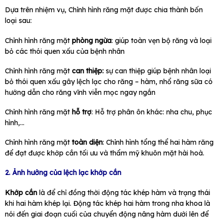
Dựa trên nhiệm vụ, Chỉnh hình răng mặt được chia thành bốn
loại sau:
Chỉnh hình răng mặt
phòng ngừa
: giúp toàn vẹn bộ răng và loại
bỏ các thói quen xấu của bệnh nhân
Chỉnh hình răng mặt
can thiệp:
sự can thiệp giúp bệnh nhân loại
bỏ thói quen xấu gây lệch lạc cho răng – hàm, nhổ răng sữa có
hướng dẫn cho răng vĩnh viễn mọc ngay ngắn
Chỉnh hình răng mặt
hỗ trợ
: Hỗ trợ phân ôn khác: nha chu, phục
hình,…
Chỉnh hình răng mặt
toàn diện
: Chỉnh hình tổng thể hai hàm răng
để đạt được khớp cắn tối ưu và thẩm mỹ khuôn mặt hài hoà.
2. Ảnh hưởng của lệch lạc khớp cắn
Khớp cắn
là để chỉ đồng thời động tác khép hàm và trạng thái
khi hai hàm khép lại. Động tác khép hai hàm trong nha khoa là
nói đến giai đoạn cuối của chuyển động nâng hàm dưới lên để