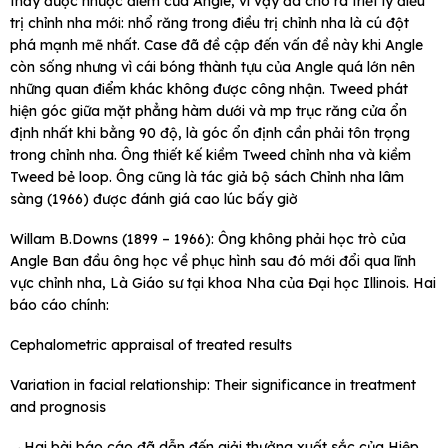
thấy được nhược điểm của Angle, vì vậy đã cho ra triết lý điều
trị chỉnh nha mới: nhổ răng trong điều trị chỉnh nha là cú đột
phá mạnh mẽ nhất. Case đã đề cập đến vấn đề này khi Angle
còn sống nhưng vì cái bóng thành tựu của Angle quá lớn nên
những quan điểm khác không được công nhận. Tweed phát
hiện góc giữa mặt phẳng hàm dưới và mp trục răng cửa ổn
định nhất khi bằng 90 độ, là góc ổn định cần phải tôn trọng
trong chỉnh nha. Ông thiết kế kiềm Tweed chỉnh nha và kiềm
Tweed bẻ loop. Ông cũng là tác giả bộ sách Chỉnh nha lâm
sàng (1966) được đánh giá cao lúc bấy giờ
Willam B.Downs (1899 – 1966): Ông không phải học trò của
Angle Ban đầu ông học về phục hình sau đó mới đổi qua lĩnh
vực chỉnh nha, Là Giáo sư tại khoa Nha của Đại học Illinois. Hai
báo cáo chính:
Cephalometric appraisal of treated results
Variation in facial relationship: Their significance in treatment
and prognosis
→Hai bài báo cáo đã dẫn đến giải thưởng xuất sắc của Hiệp