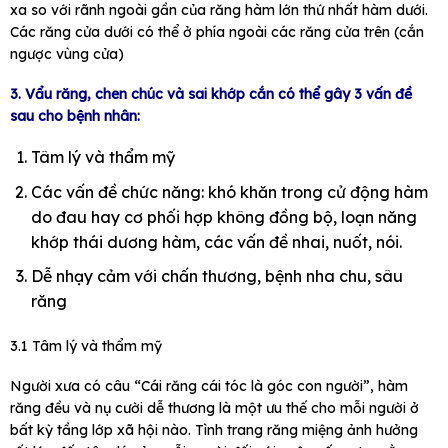
xa so với rãnh ngoài gần của răng hàm lớn thứ nhất hàm dưới.
Các răng cửa dưới có thể ở phía ngoài các răng cửa trên (cắn
ngược vùng cửa)
3. Vẩu răng, chen chúc và sai khớp cắn có thể gây 3 vấn đề
sau cho bệnh nhân:
Tâm lý và thẩm mỹ
Các vấn đề chức năng: khó khăn trong cử động hàm
do đau hay cơ phối hợp không đồng bộ, loạn năng
khớp thái dương hàm, các vấn đề nhai, nuốt, nói.
Dễ nhạy cảm với chấn thương, bệnh nha chu, sâu
răng
3.1 Tâm lý và thẩm mỹ
Người xưa có câu “Cái răng cái tóc là góc con người”, hàm
răng đều và nụ cười dễ thương là một ưu thế cho mỗi người ở
bất kỳ tầng lớp xã hội nào. Tình trang răng miệng ảnh hưởng