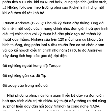
phân tích VTO như khí cụ Quad helix, cung tiện tích (Utility arch,
…) Những follower theo trường phái của Ricketts ít nhưng một
khi đã theo thì rất khó bỏ.
Lauren Andrews (1929 -): Cha đẻ kỹ thuật dây thẳng. Ông đã
làm nên một cuộc cách mạng chỉnh nha: đơn giản hoá quy trình
điều trị chỉnh nha với kỹ thuật bẻ dây phức tạp trở thành kỹ
thuật dây thẳng. Nghiên cứu trên 120 mẫu hàm có khớp cắn
bình thường, ông phân loại 6 tiêu chuẩn làm cơ sở chẩn đoán
và lập kế hoạch điều trị chỉnh nha năm 1970, từ đo Andrews
xây dựng tích hợp các góc độ đại diện:
Độ nghiêng ngoài trong: độ Torque
Độ nghiêng gần xa: độ Tip
Độ xoay vào trong mắc cài
→ Nhờ phương pháp này làm giảm thiểu bẻ dây và đơn giản
hoá quy trình điều trị rất nhiều. Kỹ thuật dây thẳng ra đời cùng
sự phát triển dây đàn hồi (dây Nitinol) từ công nghệ NASA.