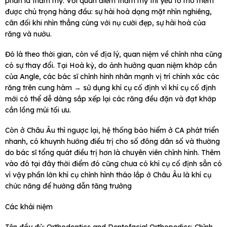
phần là thẩm mỹ. Với quan điểm thẩm mỹ thì yếu tố mô mềm
được chú trọng hàng đầu: sự hài hoà dạng mặt nhìn nghiêng,
cân đối khi nhìn thẳng cùng với nụ cười đẹp, sự hài hoà của
răng và nướu.
Đó là theo thời gian, còn về địa lý, quan niệm về chỉnh nha cũng
có sự thay đổi. Tại Hoà kỳ, do ảnh hưởng quan niệm khớp cắn
của Angle, các bác sĩ chỉnh hình nhân mạnh vị trí chính xác các
răng trên cung hàm → sử dụng khí cụ cố định vì khí cụ cố định
mới có thể dễ dàng sắp xếp lại các răng đều đặn và đạt khớp
cắn lồng múi tối ưu.
Còn ở Châu Âu thì ngược lại, hệ thống bảo hiểm ở CA phát triển
nhanh, có khuynh hướng điều trị cho số đông dân số và thường
do bác sĩ tổng quát điều trị hơn là chuyên viên chỉnh hình. Thêm
vào đó tại đây thời điểm đó cũng chưa có khí cụ cố định sẵn có
vì vậy phần lớn khí cụ chỉnh hình tháo lắp ở Châu Âu là khí cụ
chức năng để hướng dẫn tăng trưởng
Các khái niệm
Tên đầy đủ: Orthodontics and Dentofacial Orthopedics: Chỉnh