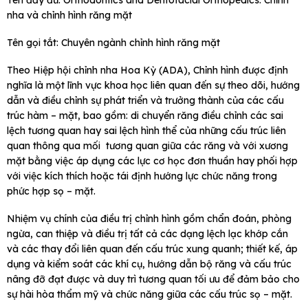
nha và chỉnh hình răng mặt
Tên gọi tắt: Chuyên ngành chỉnh hình răng mặt
Theo Hiệp hội chỉnh nha Hoa Kỳ (ADA), Chỉnh hình được định
nghĩa là một lĩnh vực khoa học liên quan đến sự theo dõi, hướng
dẫn và điều chỉnh sự phát triển và trưởng thành của các cấu
trúc hàm – mặt, bao gồm: di chuyển răng điều chỉnh các sai
lệch tương quan hay sai lệch hình thể của những cấu trúc liên
quan thông qua mối tương quan giữa các răng và với xương
mặt bằng việc áp dụng các lực cơ học đơn thuần hay phối hợp
với việc kích thích hoặc tái định hướng lực chức năng trong
phức hợp sọ – mặt.
Nhiệm vụ chính của điều trị chỉnh hình gồm chẩn đoán, phòng
ngừa, can thiệp và điều trị tất cả các dạng lệch lạc khớp cắn
và các thay đổi liên quan đến cấu trúc xung quanh; thiết kế, áp
dụng và kiểm soát các khí cụ, hướng dẫn bộ răng và cấu trúc
nâng đỡ đạt được và duy trì tương quan tối ưu để đảm bảo cho
sự hài hòa thẩm mỹ và chức năng giữa các cấu trúc sọ – mặt.