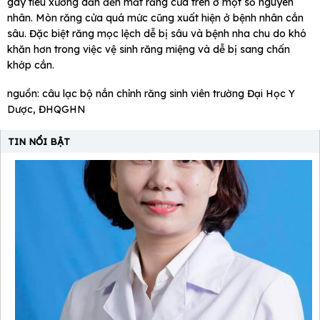
gây tiêu xương dẫn đến mất răng cửa trên ở một số nguyên
nhân. Mòn răng cửa quá mức cũng xuất hiện ở bệnh nhân cắn
sâu. Đặc biệt răng mọc lệch dễ bị sâu và bệnh nha chu do khó
khăn hơn trong việc vệ sinh răng miệng và dễ bị sang chấn
khớp cắn.
nguồn: câu lạc bộ nắn chỉnh răng sinh viên trường Đại Học Y
Dược, ĐHQGHN
TIN NỔI BẬT