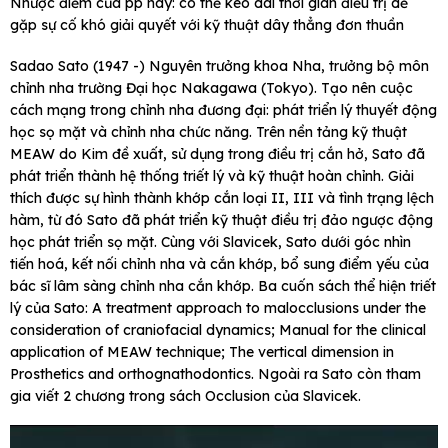
Nhược điểm của pp này: có thể kéo dài thời gian điều trị dễ
gặp sự cố khó giải quyết với kỹ thuật dây thẳng đơn thuần
Sadao Sato (1947 -) Nguyên trưởng khoa Nha, trưởng bộ môn
chỉnh nha trường Đại học Nakagawa (Tokyo). Tạo nên cuộc
cách mạng trong chỉnh nha đương đại: phát triển lý thuyết động
học sọ mặt và chỉnh nha chức năng. Trên nền tảng kỹ thuật
MEAW do Kim đề xuất, sử dụng trong điều trị cắn hở, Sato đã
phát triển thành hệ thống triết lý và kỹ thuật hoàn chỉnh. Giải
thích được sự hình thành khớp cắn loại II, III và tình trạng lệch
hàm, từ đó Sato đã phát triển kỹ thuật điều trị đảo ngược động
học phát triển sọ mặt. Cùng với Slavicek, Sato dưới góc nhìn
tiến hoá, kết nối chỉnh nha và cắn khớp, bổ sung điểm yếu của
bác sĩ lâm sàng chỉnh nha cắn khớp. Ba cuốn sách thể hiện triết
lý của Sato: A treatment approach to malocclusions under the
consideration of craniofacial dynamics; Manual for the clinical
application of MEAW technique; The vertical dimension in
Prosthetics and orthognathodontics. Ngoài ra Sato còn tham
gia viết 2 chương trong sách Occlusion của Slavicek.
Trình