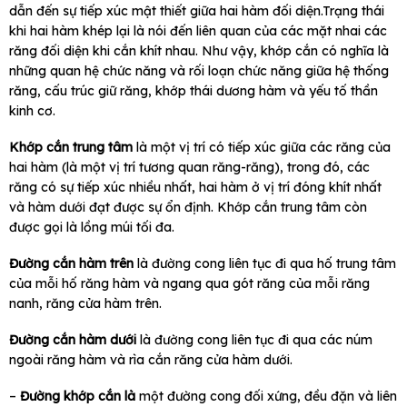
dẫn đến sự tiếp xúc mật thiết giữa hai hàm đối diện.Trạng thái
khi hai hàm khép lại là nói đến liên quan của các mặt nhai các
răng đối diện khi cắn khít nhau. Như vậy, khớp cắn có nghĩa là
những quan hệ chức năng và rối loạn chức năng giữa hệ thống
răng, cấu trúc giữ răng, khớp thái dương hàm và yếu tố thần
kinh cơ.
Khớp cắn trung tâm
là một vị trí có tiếp xúc giữa các răng của
hai hàm (là một vị trí tương quan răng-răng), trong đó, các
răng có sự tiếp xúc nhiều nhất, hai hàm ở vị trí đóng khít nhất
và hàm dưới đạt được sự ổn định. Khớp cắn trung tâm còn
được gọi là lồng múi tối đa.
Đường cắn hàm trên
là đường cong liên tục đi qua hố trung tâm
của mỗi hố răng hàm và ngang qua gót răng của mỗi răng
nanh, răng cửa hàm trên.
Đường cắn hàm dưới
là đường cong liên tục đi qua các núm
ngoài răng hàm và rìa cắn răng cửa hàm dưới.
–
Đường khớp cắn là
một đường cong đối xứng, đều đặn và liên