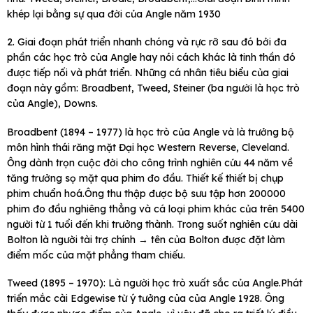
khép lại bằng sự qua đời của Angle năm 1930
2. Giai đoạn phát triển nhanh chóng và rực rỡ sau đó bởi đa
phần các học trò của Angle hay nói cách khác là tinh thần đó
được tiếp nối và phát triển. Những cá nhân tiêu biểu của giai
đoạn này gồm: Broadbent, Tweed, Steiner (ba người là học trò
của Angle), Downs.
Broadbent (1894 – 1977) là học trò của Angle và là trưởng bộ
môn hình thái răng mặt Đại học Western Reverse, Cleveland.
Ông dành trọn cuộc đời cho công trình nghiên cứu 44 năm về
tăng trưởng sọ mặt qua phim đo đầu. Thiết kế thiết bị chụp
phim chuẩn hoá.Ông thu thập được bộ sưu tập hơn 200000
phim đo đầu nghiêng thẳng và cá loại phim khác của trên 5400
người từ 1 tuổi đến khi trưởng thành. Trong suốt nghiên cứu dài
Bolton là người tài trợ chính → tên của Bolton được đặt làm
điểm mốc của mặt phẳng tham chiếu.
Tweed (1895 – 1970): Là người học trò xuất sắc của Angle.Phát
triển mắc cài Edgewise từ ý tưởng của của Angle 1928. Ông