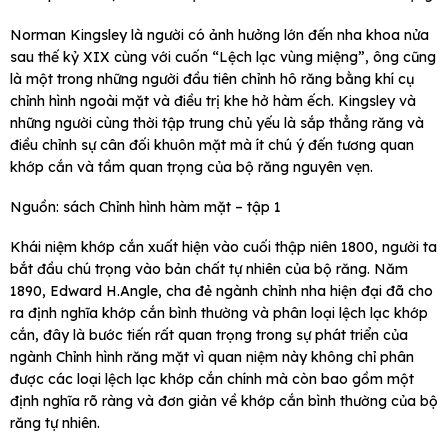
Norman Kingsley là người có ảnh hưởng lớn đến nha khoa nửa
sau thế kỷ XIX cùng với cuốn “Lệch lạc vùng miệng”, ông cũng
là một trong những người đầu tiên chỉnh hô răng bằng khí cụ
chỉnh hình ngoài mặt và điều trị khe hở hàm ếch. Kingsley và
những người cùng thời tập trung chủ yếu là sắp thẳng răng và
điều chỉnh sự cân đối khuôn mặt mà ít chú ý đến tương quan
khớp cắn và tầm quan trọng của bộ răng nguyên vẹn.
Nguồn: sách Chỉnh hình hàm mặt – tập 1
Khái niệm khớp cắn xuất hiện vào cuối thập niên 1800, người ta
bắt đầu chú trọng vào bản chất tự nhiên của bộ răng. Năm
1890, Edward H.Angle, cha đẻ ngành chỉnh nha hiện đại đã cho
ra định nghĩa khớp cắn bình thường và phân loại lệch lạc khớp
cắn, đây là bước tiến rất quan trọng trong sự phát triển của
ngành Chỉnh hình răng mặt vì quan niệm này không chỉ phân
được các loại lệch lạc khớp cắn chính mà còn bao gồm một
định nghĩa rõ ràng và đơn giản về khớp cắn bình thường của bộ
răng tự nhiên.