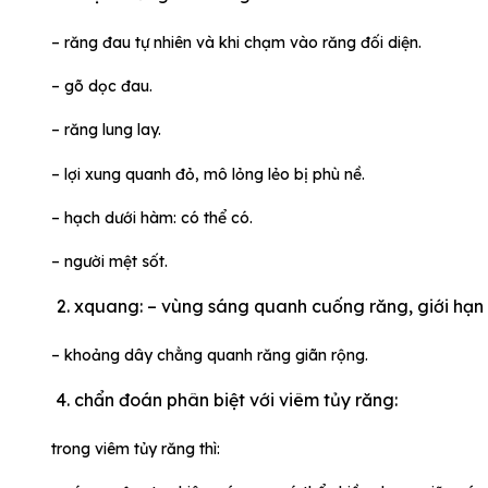
– răng đau tự nhiên và khi chạm vào răng đối diện.
– gõ dọc đau.
– răng lung lay.
– lợi xung quanh đỏ, mô lỏng lẻo bị phù nề.
– hạch dưới hàm: có thể có.
– người mệt sốt.
xquang: – vùng sáng quanh cuống răng, giới hạn 
– khoảng dây chằng quanh răng giãn rộng.
chẩn đoán phân biệt với viêm tủy răng:
trong viêm tủy răng thì: