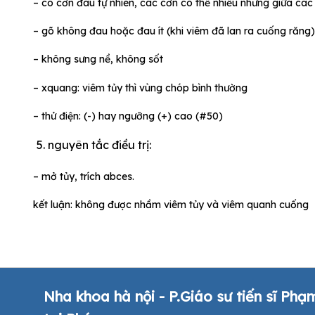
– có cơn đau tự nhiên, các cơn có thể nhiều nhưng giữa các 
– gõ không đau hoặc đau ít (khi viêm đã lan ra cuống răng)
– không sưng nề, không sốt
– xquang: viêm tủy thì vùng chóp bình thường
– thử điện: (-) hay ngưỡng (+) cao (#50)
nguyên tắc điều trị:
– mở tủy, trích abces.
kết luận: không được nhầm viêm tủy và viêm quanh cuống
Nha khoa hà nội - P.Giáo sư tiến sĩ Phạ