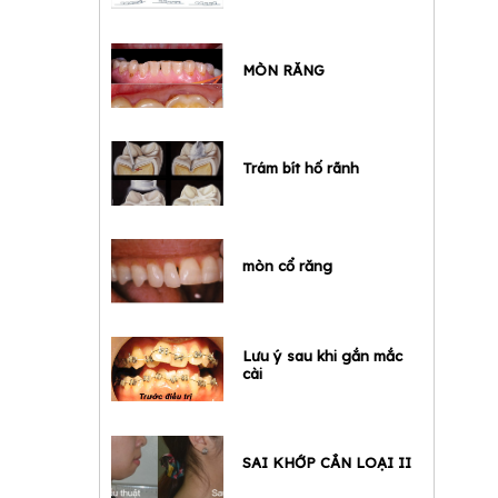
MÒN RĂNG
Trám bít hố rãnh
mòn cổ răng
Lưu ý sau khi gắn mắc
cài
SAI KHỚP CẮN LOẠI II