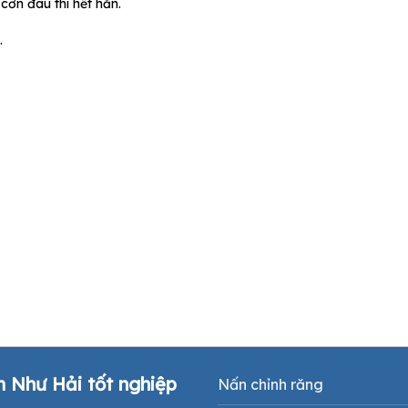
cơn đau thì hết hẳn.
.
m Như Hải tốt nghiệp
Nấn chỉnh răng