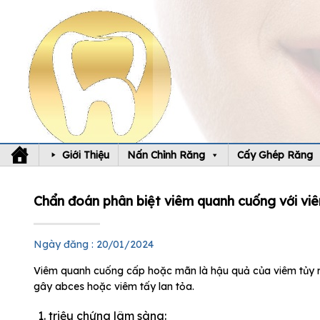
Skip
to
content
Giới Thiệu
Nấn Chỉnh Răng
Cấy Ghép Răng
Chẩn đoán phân biệt viêm quanh cuống với vi
Ngày đăng : 20/01/2024
Viêm quanh cuống cấp hoặc mãn là hậu quả của viêm tủy r
gây abces hoặc viêm tấy lan tỏa.
triệu chứng lâm sàng: