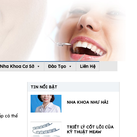
Nha Khoa Cơ Sở
Đào Tạo
Liên Hệ
TIN NỔI BẬT
NHA KHOA NHƯ HẢI
ấp có thể
TRIẾT LÝ CỐT LÕI CỦA
KỸ THUẬT MEAW