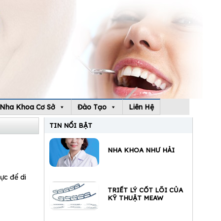
Nha Khoa Cơ Sở
Đào Tạo
Liên Hệ
TIN NỔI BẬT
NHA KHOA NHƯ HẢI
ực để di
TRIẾT LÝ CỐT LÕI CỦA
KỸ THUẬT MEAW