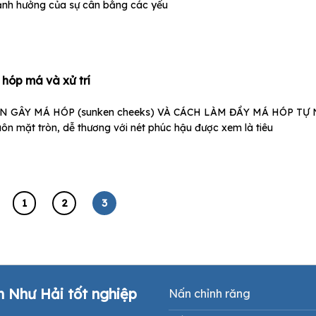
 ảnh hưởng của sự cân bằng các yếu
hóp má và xử trí
 GÂY MÁ HÓP (sunken cheeks) VÀ CÁCH LÀM ĐẦY MÁ HÓP TỰ
 mặt tròn, dễ thương với nét phúc hậu được xem là tiêu
1
2
3
m Như Hải tốt nghiệp
Nấn chỉnh răng