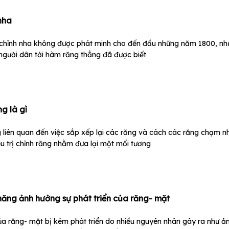
 nha
ỉnh nha không được phát minh cho đến đầu những năm 1800, nh
gười dân tới hàm răng thẳng đã được biết
g là gì
 liên quan đến việc sắp xếp lại các răng và cách các răng chạm n
ều trị chỉnh răng nhằm đưa lại một mối tương
năng ảnh hưởng sự phát triển của răng- mặt
của răng- mặt bị kém phát triển do nhiều nguyên nhân gây ra như 