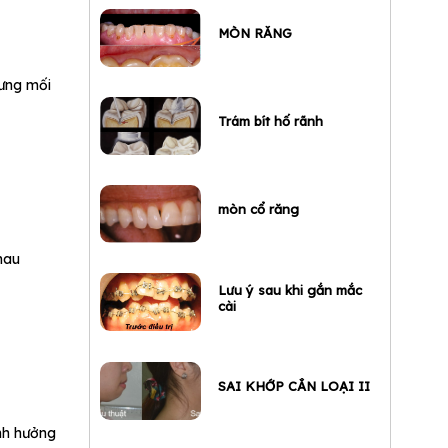
MÒN RĂNG
ưng mối
Trám bít hố rãnh
mòn cổ răng
hau
Lưu ý sau khi gắn mắc
cài
SAI KHỚP CẮN LOẠI II
ảnh hưởng