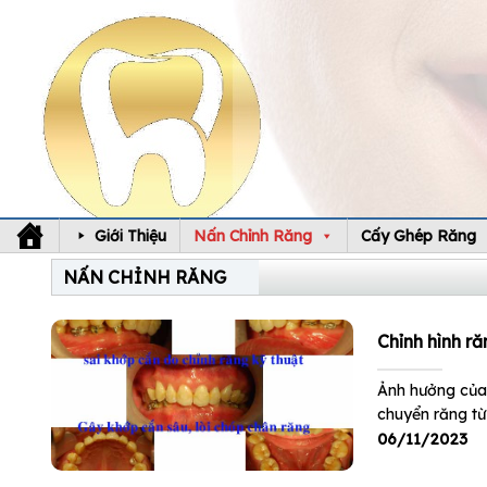
Skip
to
content
Giới Thiệu
Nấn Chỉnh Răng
Cấy Ghép Răng
NẤN CHỈNH RĂNG
Chỉnh hình r
Ảnh hưởng của 
chuyển răng từ v
06/11/2023