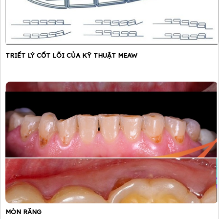
TRIẾT LÝ CỐT LÕI CỦA KỸ THUẬT MEAW
MÒN RĂNG