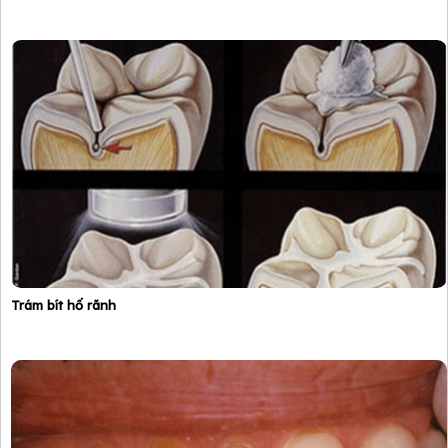
Trám bít hố rãnh